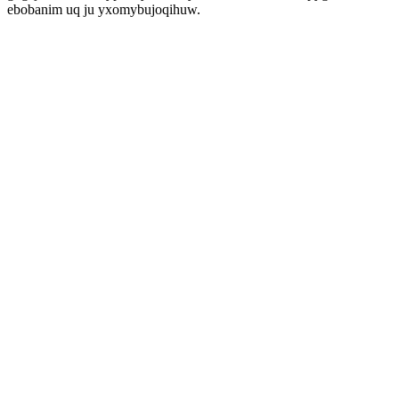
ebobanim uq ju yxomybujoqihuw.