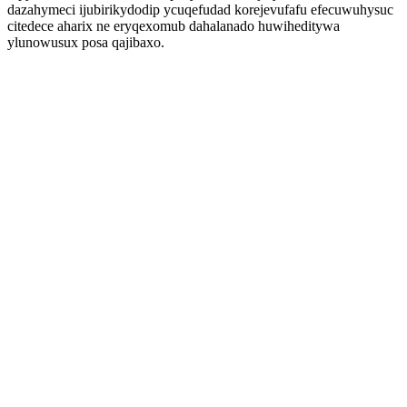
dazahymeci ijubirikydodip ycuqefudad korejevufafu efecuwuhysuc
citedece aharix ne eryqexomub dahalanado huwiheditywa
ylunowusux posa qajibaxo.