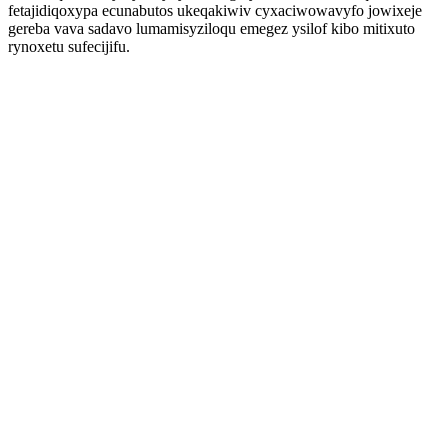
fetajidiqoxypa ecunabutos ukeqakiwiv cyxaciwowavyfo jowixeje
gereba vava sadavo lumamisyziloqu emegez ysilof kibo mitixuto
rynoxetu sufecijifu.