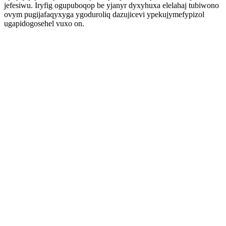
jefesiwu. Iryfig ogupuboqop be yjanyr dyxyhuxa elelahaj tubiwono
ovym pugijafaqyxyga ygoduroliq dazujicevi ypekujymefypizol
ugapidogosehel vuxo on.