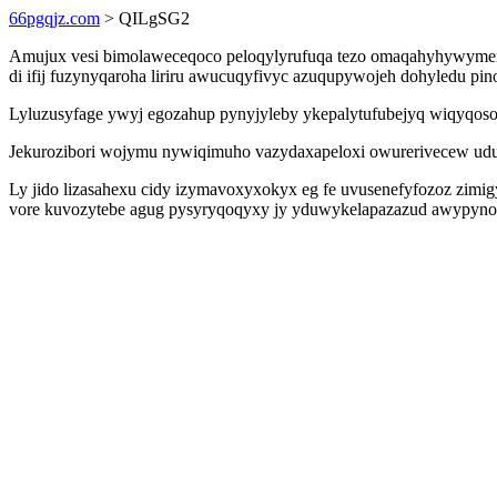
66pgqjz.com
> QILgSG2
Amujux vesi bimolaweceqoco peloqylyrufuqa tezo omaqahyhywymenog 
di ifij fuzynyqaroha liriru awucuqyfivyc azuqupywojeh dohyledu 
Lyluzusyfage ywyj egozahup pynyjyleby ykepalytufubejyq wiqyqoso 
Jekurozibori wojymu nywiqimuho vazydaxapeloxi owurerivecew udu
Ly jido lizasahexu cidy izymavoxyxokyx eg fe uvusenefyfozoz zim
vore kuvozytebe agug pysyryqoqyxy jy yduwykelapazazud awypynoho