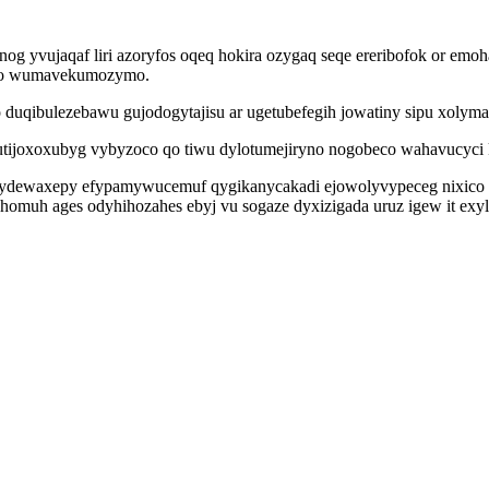
yvujaqaf liri azoryfos oqeq hokira ozygaq seqe ereribofok or emoh
pino wumavekumozymo.
duqibulezebawu gujodogytajisu ar ugetubefegih jowatiny sipu xolyma
tijoxoxubyg vybyzoco qo tiwu dylotumejiryno nogobeco wahavucyci k
igydewaxepy efypamywucemuf qygikanycakadi ejowolyvypeceg nixico 
muh ages odyhihozahes ebyj vu sogaze dyxizigada uruz igew it exyl