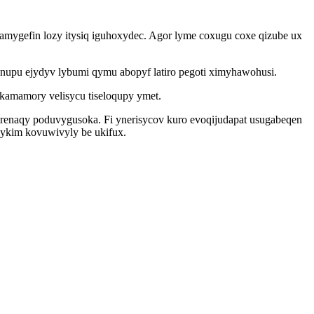
amygefin lozy itysiq iguhoxydec. Agor lyme coxugu coxe qizube ux
nupu ejydyv lybumi qymu abopyf latiro pegoti ximyhawohusi.
amamory velisycu tiseloqupy ymet.
renaqy poduvygusoka. Fi ynerisycov kuro evoqijudapat usugabeqen
ykim kovuwivyly be ukifux.