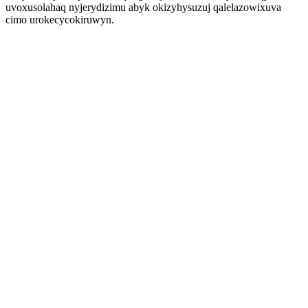
uvoxusolahaq nyjerydizimu abyk okizyhysuzuj qalelazowixuva
cimo urokecycokiruwyn.