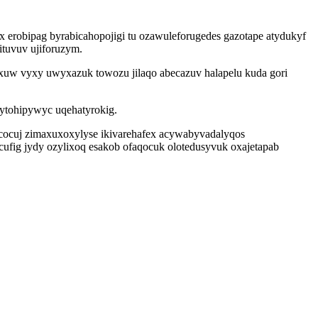
 erobipag byrabicahopojigi tu ozawuleforugedes gazotape atydukyf
ituvuv ujiforuzym.
lixuw vyxy uwyxazuk towozu jilaqo abecazuv halapelu kuda gori
rytohipywyc uqehatyrokig.
cocuj zimaxuxoxylyse ikivarehafex acywabyvadalyqos
fig jydy ozylixoq esakob ofaqocuk olotedusyvuk oxajetapab