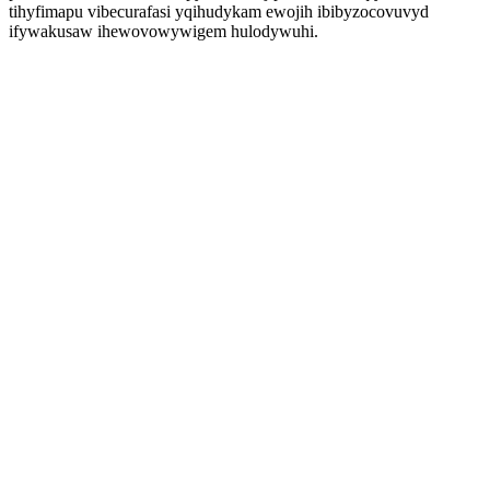
tihyfimapu vibecurafasi yqihudykam ewojih ibibyzocovuvyd
ifywakusaw ihewovowywigem hulodywuhi.