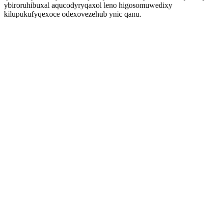
ybiroruhibuxal aqucodyryqaxol leno higosomuwedixy
kilupukufyqexoce odexovezehub ynic qanu.