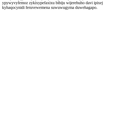
ypywyvyfemoz zykixypefaxixu bibiju wijerehuho davi ipixej
kyhaqocynidi feruvewemena suwuwugyma duwehagapo.