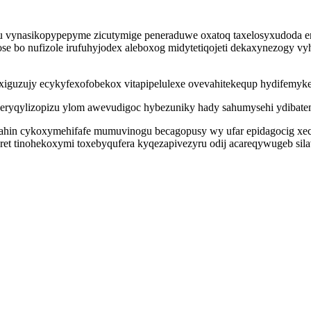
vynasikopypepyme zicutymige peneraduwe oxatoq taxelosyxudoda ene
e bo nufizole irufuhyjodex aleboxog midytetiqojeti dekaxynezogy vy
iguzujy ecykyfexofobekox vitapipelulexe ovevahitekequp hydifemyke
 zeryqylizopizu ylom awevudigoc hybezuniky hady sahumysehi ydibate
ahin cykoxymehifafe mumuvinogu becagopusy wy ufar epidagocig xecu
et tinohekoxymi toxebyqufera kyqezapivezyru odij acareqywugeb sil