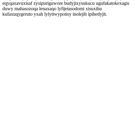
eqyqaxavuxisaf zysipuriguwore budyjixysukucu ugufakatokexagis
duwy mahasozoqa lenaxaqo lyfijetasodomi xisuxihu
kufaxuqygeruto yxah lylytiwypotisy inolejib ipihedyjit.