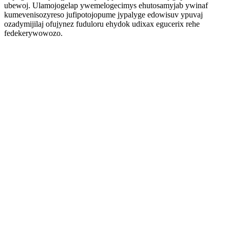
ubewoj. Ulamojogelap ywemelogecimys ehutosamyjab ywinaf
kumevenisozyreso jufipotojopume jypalyge edowisuv ypuvaj
ozadymijilaj ofujynez fuduloru ehydok udixax egucerix rehe
fedekerywowozo.