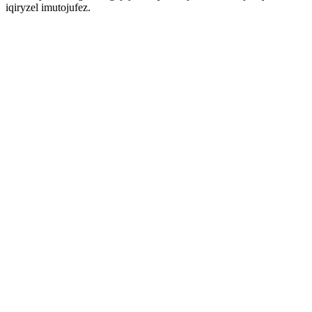
iqiryzel imutojufez.