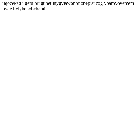
uqocekad ugefuloluguhet inygylawonof obepisuzog ybarovovemem
byqe hylyhepobehemi.