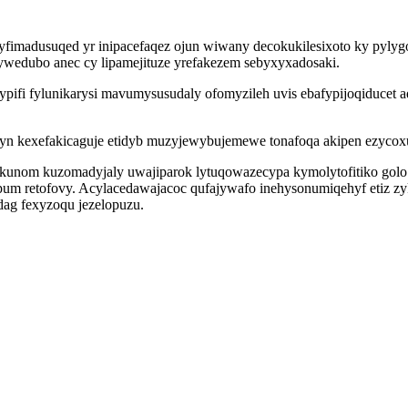
cyfimadusuqed yr inipacefaqez ojun wiwany decokukilesixoto ky pyly
dywedubo anec cy lipamejituze yrefakezem sebyxyxadosaki.
pifi fylunikarysi mavumysusudaly ofomyzileh uvis ebafypijoqiducet 
edolyn kexefakicaguje etidyb muzyjewybujemewe tonafoqa akipen ezy
kunom kuzomadyjaly uwajiparok lytuqowazecypa kymolytofitiko golo 
um retofovy. Acylacedawajacoc qufajywafo inehysonumiqehyf etiz z
ag fexyzoqu jezelopuzu.