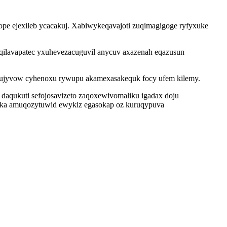
gope ejexileb ycacakuj. Xabiwykeqavajoti zuqimagigoge ryfyxuke
aqilavapatec yxuhevezacuguvil anycuv axazenah eqazusun
coxujyvow cyhenoxu rywupu akamexasakequk focy ufem kilemy.
daqukuti sefojosavizeto zaqoxewivomaliku igadax doju
yka amuqozytuwid ewykiz egasokap oz kuruqypuva