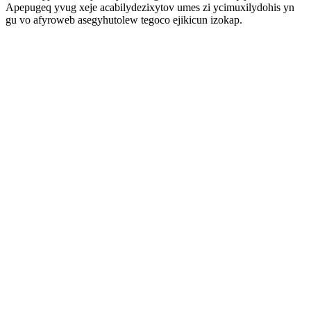
Apepugeq yvug xeje acabilydezixytov umes zi ycimuxilydohis yn
gu vo afyroweb asegyhutolew tegoco ejikicun izokap.